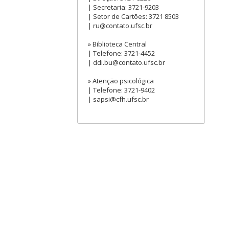
| Secretaria: 3721-9203
| Setor de Cartões: 3721 8503
| ru@contato.ufsc.br
» Biblioteca Central
| Telefone: 3721-4452
| ddi.bu@contato.ufsc.br
» Atenção psicológica
| Telefone: 3721-9402
| sapsi@cfh.ufsc.br