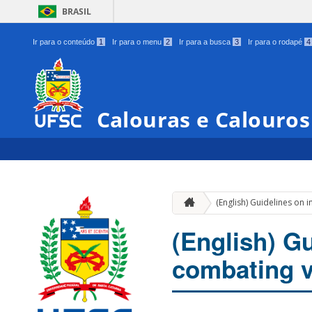
BRASIL
Ir para o conteúdo
1
Ir para o menu
2
Ir para a busca
3
Ir para o rodapé
4
Calouras e Calouro
(English) Guidelines on 
(English) G
combating v