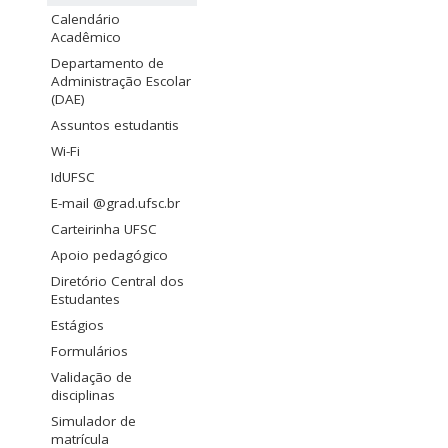
Calendário
Acadêmico
Departamento de
Administração Escolar
(DAE)
Assuntos estudantis
Wi-Fi
IdUFSC
E-mail @grad.ufsc.br
Carteirinha UFSC
Apoio pedagógico
Diretório Central dos
Estudantes
Estágios
Formulários
Validação de
disciplinas
Simulador de
matrícula