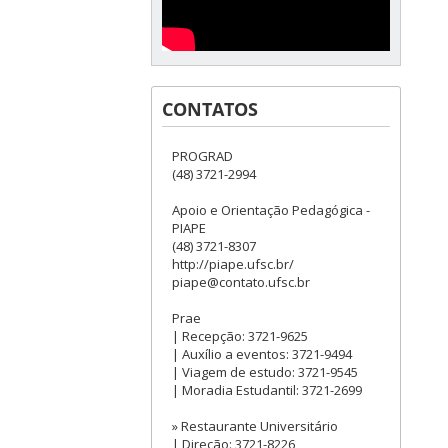
CONTATOS
PROGRAD
(48) 3721-2994
Apoio e Orientação Pedagógica -
PIAPE
(48) 3721-8307
http://piape.ufsc.br/
piape@contato.ufsc.br
Prae
| Recepção: 3721-9625
| Auxílio a eventos: 3721-9494
| Viagem de estudo: 3721-9545
| Moradia Estudantil: 3721-2699
» Restaurante Universitário
| Direção: 3721-8226