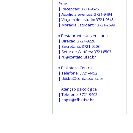
Prae
| Recepção: 3721-9625
| Auxílio a eventos: 3721-9494
| Viagem de estudo: 3721-9545
| Moradia Estudantil: 3721-2699
» Restaurante Universitário
| Direção: 3721-8226
| Secretaria: 3721-9203
| Setor de Cartões: 3721 8503
| ru@contato.ufsc.br
» Biblioteca Central
| Telefone: 3721-4452
| ddi.bu@contato.ufsc.br
» Atenção psicológica
| Telefone: 3721-9402
| sapsi@cfh.ufsc.br