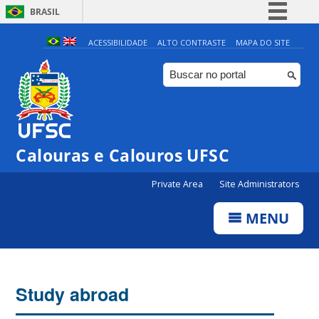
BRASIL
Simplifique!
ACESSIBILIDADE
ALTO CONTRASTE
MAPA DO SITE
Comunica BR
Participe
Acesso à informação
Legislação
Calouras e Calouros UFSC
Canais
Private Area
Site Administrators
MENU
Study abroad