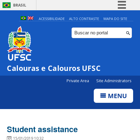
BRASIL
Simplifique!
ACESSIBILIDADE
ALTO CONTRASTE
MAPA DO SITE
Comunica BR
Participe
Acesso à informação
Legislação
Calouras e Calouros UFSC
Canais
Private Area
Site Administrators
MENU
Student assistance
15/01/2019 10:32