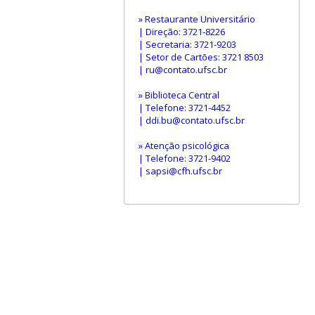
» Restaurante Universitário
| Direção: 3721-8226
| Secretaria: 3721-9203
| Setor de Cartões: 3721 8503
| ru@contato.ufsc.br
» Biblioteca Central
| Telefone: 3721-4452
| ddi.bu@contato.ufsc.br
» Atenção psicológica
| Telefone: 3721-9402
| sapsi@cfh.ufsc.br