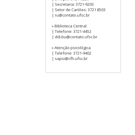
| Secretaria: 3721-9203
| Setor de Cartões: 3721 8503
| ru@contato.ufsc.br
» Biblioteca Central
| Telefone: 3721-4452
| ddi.bu@contato.ufsc.br
» Atenção psicológica
| Telefone: 3721-9402
| sapsi@cfh.ufsc.br