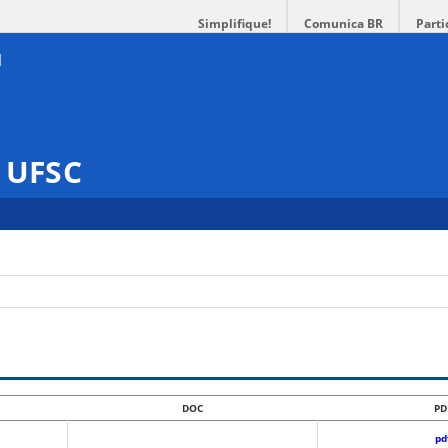
Simplifique!
Comunica BR
Parti
s UFSC
DOC
PD
pd