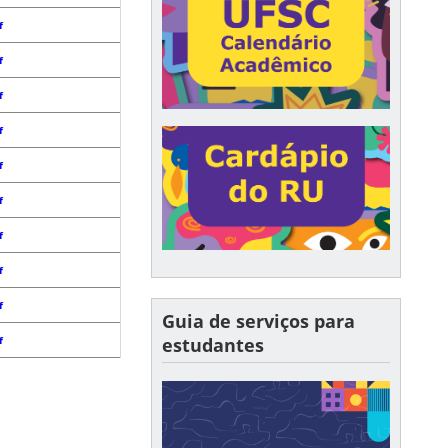
f
f
f
f
f
f
f
f
f
Guia de serviços para
estudantes
f