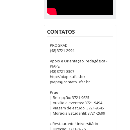
CONTATOS
PROGRAD
(48) 3721-2994
Apoio e Orientação Pedagógica -
PIAPE
(48) 3721-8307
http://piape.ufsc.br/
piape@contato.ufsc.br
Prae
| Recepção: 3721-9625
| Auxílio a eventos: 3721-9494
| Viagem de estudo: 3721-9545
| Moradia Estudantil: 3721-2699
» Restaurante Universitário
| Direção: 3721-8226