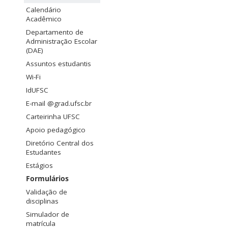
Calendário
Acadêmico
Departamento de
Administração Escolar
(DAE)
Assuntos estudantis
Wi-Fi
IdUFSC
E-mail @grad.ufsc.br
Carteirinha UFSC
Apoio pedagógico
Diretório Central dos
Estudantes
Estágios
Formulários
Validação de
disciplinas
Simulador de
matrícula