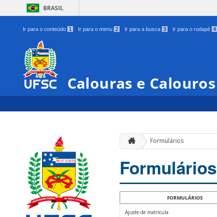
BRASIL
Ir para o conteúdo
1
Ir para o menu
2
Ir para a busca
3
Ir para o rodapé
4
Calouras e Calouro
Formulários
Formulários
FORMULÁRIOS
Ajuste de matrícula