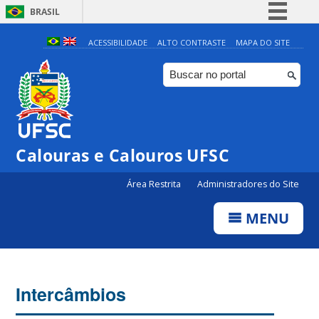
BRASIL
Simplifique!
ACESSIBILIDADE
ALTO CONTRASTE
MAPA DO SITE
Comunica BR
Participe
Acesso à informação
Legislação
Calouras e Calouros UFSC
Canais
Área Restrita
Administradores do Site
MENU
Intercâmbios