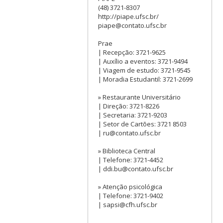
(48) 3721-8307
http://piape.ufsc.br/
piape@contato.ufsc.br
Prae
| Recepção: 3721-9625
| Auxílio a eventos: 3721-9494
| Viagem de estudo: 3721-9545
| Moradia Estudantil: 3721-2699
» Restaurante Universitário
| Direção: 3721-8226
| Secretaria: 3721-9203
| Setor de Cartões: 3721 8503
| ru@contato.ufsc.br
» Biblioteca Central
| Telefone: 3721-4452
| ddi.bu@contato.ufsc.br
» Atenção psicológica
| Telefone: 3721-9402
| sapsi@cfh.ufsc.br