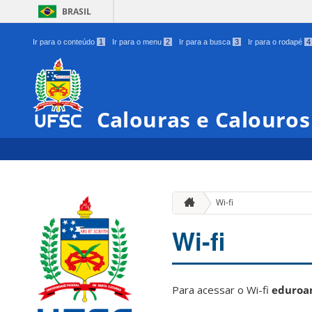
BRASIL
Ir para o conteúdo
1
Ir para o menu
2
Ir para a busca
3
Ir para o rodapé
4
Calouras e Calouro
Wi-fi
Wi-fi
Para acessar o Wi-fi
eduro