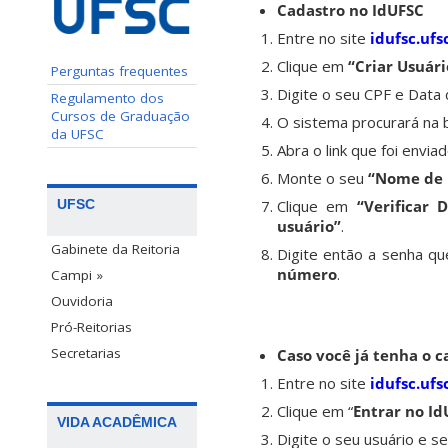
Cadastro no IdUFSC
Entre no site
idufsc.ufs
Clique em
“Criar Usuári
Perguntas frequentes
Digite o seu CPF e Data
Regulamento dos
Cursos de Graduação
O sistema procurará na b
da UFSC
Abra o link que foi envia
Monte o seu
“Nome de 
UFSC
Clique em
“Verificar 
usuário”
.
Gabinete da Reitoria
Digite então a senha qu
número
.
Campi »
Ouvidoria
Pró-Reitorias
Secretarias
Caso você já tenha o c
Entre no site
idufsc.ufs
Clique em “
Entrar no Id
VIDA ACADÊMICA
Digite o seu usuário e s