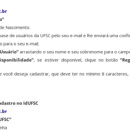
c.br
o”
 de Nascimento.
ase de usuários da UFSC pelo seu e-mail e lhe enviará uma confi
do para o seu e-mail;
Usuário”
arrastando o seu nome e seu sobrenome para o campo
Disponibilidade”
, se estiver disponível, clique no botão
“Re
e você deseja cadastrar, que deve ter no mínimo 8 caracteres
adastro no IdUFSC
c.br
UFSC”
enha