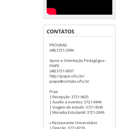
CONTATOS
PROGRAD
(48) 3721-2994
Apoio e Orientação Pedagógica -
PIAPE
(48) 3721-8307
http://piape.ufsc.br/
piape@contato.ufsc.br
Prae
| Recepção: 3721-9625
| Auxílio a eventos: 3721-9494
| Viagem de estudo: 3721-9545
| Moradia Estudantil: 3721-2699
» Restaurante Universitário
| Direção: 3721-8226