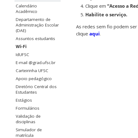
Clique em
“Acesso a Re
Calendário
Acadêmico
Habilite o serviço.
Departamento de
Administração Escolar
As redes sem fio podem ser 
(DAE)
clique
aqui
.
Assuntos estudantis
Wi-Fi
IdUFSC
E-mail @grad.ufsc.br
Carteirinha UFSC
Apoio pedagógico
Diretório Central dos
Estudantes
Estágios
Formulários
Validação de
disciplinas
Simulador de
matrícula