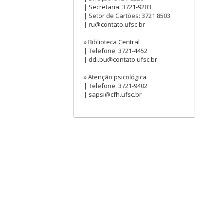
| Secretaria: 3721-9203
| Setor de Cartões: 3721 8503
| ru@contato.ufsc.br
» Biblioteca Central
| Telefone: 3721-4452
| ddi.bu@contato.ufsc.br
» Atenção psicológica
| Telefone: 3721-9402
| sapsi@cfh.ufsc.br