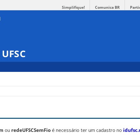
Simplifique!
Comunica BR
Parti
s UFSC
am
ou
redeUFSCSemFio
é necessário ter um cadastro no
idufsc.