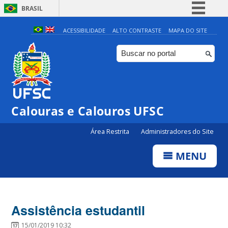
BRASIL
Simplifique!
ACESSIBILIDADE
ALTO CONTRASTE
MAPA DO SITE
Comunica BR
Participe
Acesso à informação
Legislação
Calouras e Calouros UFSC
Canais
Área Restrita
Administradores do Site
MENU
Assistência estudantil
15/01/2019 10:32