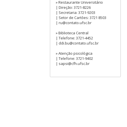
» Restaurante Universitário
| Direção: 3721-8226
| Secretaria: 3721-9203
| Setor de Cartões: 3721 8503
| ru@contato.ufsc.br
» Biblioteca Central
| Telefone: 3721-4452
| ddi.bu@contato.ufsc.br
» Atenção psicológica
| Telefone: 3721-9402
| sapsi@cfh.ufsc.br