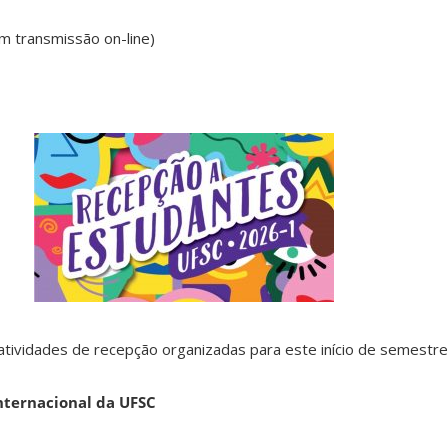
om transmissão on-line)
atividades de recepção organizadas para este início de semestre 
ternacional da UFSC