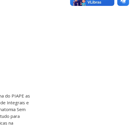
ina do PIAPE as
 de Integrais e
Anatomia Sem
studo para
icas na