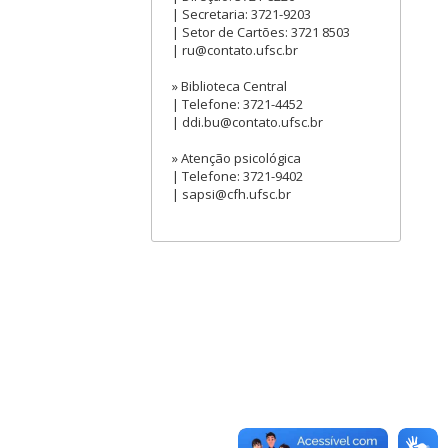
| Secretaria: 3721-9203
| Setor de Cartões: 3721 8503
| ru@contato.ufsc.br
» Biblioteca Central
| Telefone: 3721-4452
| ddi.bu@contato.ufsc.br
» Atenção psicológica
| Telefone: 3721-9402
| sapsi@cfh.ufsc.br