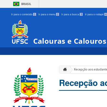
BRASIL
Ir para o conteúdo
1
Ir para o menu
2
Ir para a busca
3
Ir para o rodapé
4
Calouras e Calouro
Recepção aos estudante
Recepção ao