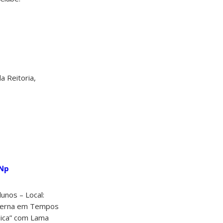
a Reitoria,
2Np
unos – Local:
Interna em Tempos
mica” com Lama