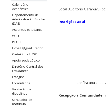
Calendário
Acadêmico
Local: Auditório Garapuvu (c
Departamento de
Administração Escolar
Inscrições aqui
(DAE)
Assuntos estudantis
Wi-Fi
IdUFSC
E-mail @grad.ufsc.br
Carteirinha UFSC
Apoio pedagógico
Diretório Central dos
Estudantes
Estágios
Confira abaixo as 
Formulários
Validação de
disciplinas
Recepção à Comunidade In
Simulador de
matrícula