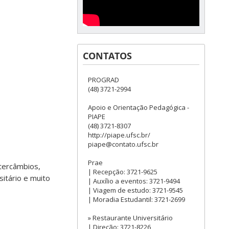
CONTATOS
PROGRAD
(48) 3721-2994
Apoio e Orientação Pedagógica -
PIAPE
(48) 3721-8307
http://piape.ufsc.br/
piape@contato.ufsc.br
Prae
ntercâmbios,
| Recepção: 3721-9625
sitário e muito
| Auxílio a eventos: 3721-9494
| Viagem de estudo: 3721-9545
| Moradia Estudantil: 3721-2699
» Restaurante Universitário
| Direção: 3721-8226